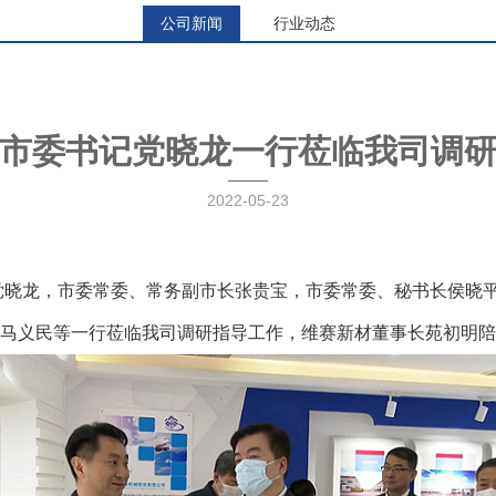
公司新闻
行业动态
市委书记党晓龙一行莅临我司调
2022-05-23
党晓龙
，
市委常委、常务
副市长张贵宝
，
市委常委、秘书长
侯晓
马义民等一行莅临我司调研指导工作，维赛新材董事长苑初明陪