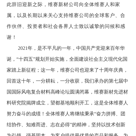
此辞旧迎新之际，
维赛新材
公司向全体
维赛
人和家
属，以及长期以来关心支持
维赛
公司的全球客户、合
作伙伴、投资者和社会各界人士致以诚挚的问候和感
谢！
2021年，是不平凡的一年，中国共产党迎来百年华
诞，“十四五”规划开始实施，全面建设社会主义现代化国
家踏上新征程；这一年，维赛公司也迎来了十周年庆典，
回首这十年，一分耕耘，一分收获，我们承办的第七届中
国国际风电复合材料高峰论坛圆满闭幕，维赛新材先进材
料研究院揭牌成立，望都基地顺利开工，这是全体维赛人
努力奋斗的成绩！
全体维赛人
将继续秉承
“奋力拼搏、团
结协作、知难而进、志在必得”的精神，
坚持
以技术创新
为引领，强基固本，为客户提供最
优质
的产品
和
服务
，
为