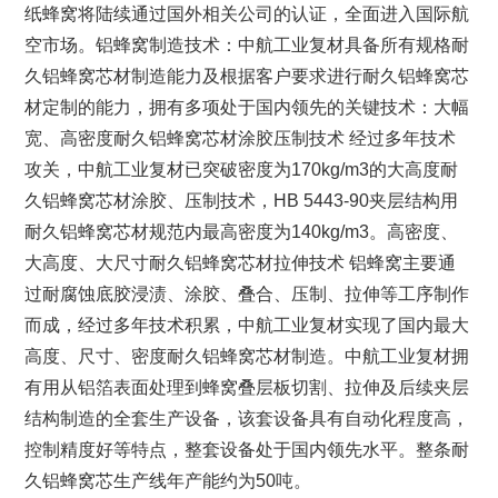
纸蜂窝将陆续通过国外相关公司的认证，全面进入国际航
空市场。铝蜂窝制造技术：中航工业复材具备所有规格耐
久铝蜂窝芯材制造能力及根据客户要求进行耐久铝蜂窝芯
材定制的能力，拥有多项处于国内领先的关键技术：大幅
宽、高密度耐久铝蜂窝芯材涂胶压制技术 经过多年技术
攻关，中航工业复材已突破密度为170kg/m3的大高度耐
久铝蜂窝芯材涂胶、压制技术，HB 5443-90夹层结构用
耐久铝蜂窝芯材规范内最高密度为140kg/m3。高密度、
大高度、大尺寸耐久铝蜂窝芯材拉伸技术 铝蜂窝主要通
过耐腐蚀底胶浸渍、涂胶、叠合、压制、拉伸等工序制作
而成，经过多年技术积累，中航工业复材实现了国内最大
高度、尺寸、密度耐久铝蜂窝芯材制造。中航工业复材拥
有用从铝箔表面处理到蜂窝叠层板切割、拉伸及后续夹层
结构制造的全套生产设备，该套设备具有自动化程度高，
控制精度好等特点，整套设备处于国内领先水平。整条耐
久铝蜂窝芯生产线年产能约为50吨。