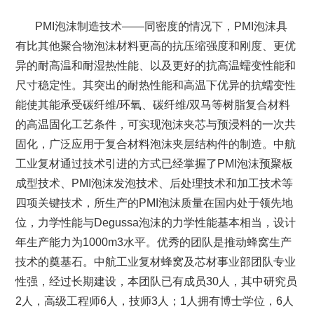
PMI泡沫制造技术——同密度的情况下，PMI泡沫具
有比其他聚合物泡沫材料更高的抗压缩强度和刚度、更优
异的耐高温和耐湿热性能、以及更好的抗高温蠕变性能和
尺寸稳定性。其突出的耐热性能和高温下优异的抗蠕变性
能使其能承受碳纤维/环氧、碳纤维/双马等树脂复合材料
的高温固化工艺条件，可实现泡沫夹芯与预浸料的一次共
固化，广泛应用于复合材料泡沫夹层结构件的制造。中航
工业复材通过技术引进的方式已经掌握了PMI泡沫预聚板
成型技术、PMI泡沫发泡技术、后处理技术和加工技术等
四项关键技术，所生产的PMI泡沫质量在国内处于领先地
位，力学性能与Degussa泡沫的力学性能基本相当，设计
年生产能力为1000m3水平。优秀的团队是推动蜂窝生产
技术的奠基石。中航工业复材蜂窝及芯材事业部团队专业
性强，经过长期建设，本团队已有成员30人，其中研究员
2人，高级工程师6人，技师3人；1人拥有博士学位，6人